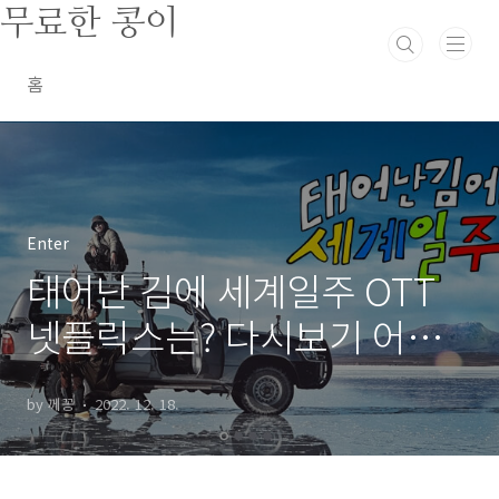
본문 바로가기
무료한 콩이
홈
Enter
태어난 김에 세계일주 OTT
넷플릭스는? 다시보기 어디
서
by 께꽁
2022. 12. 18.