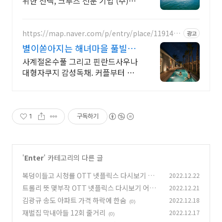
위한 선택, 크루즈 전문 기업 (주)위
플릿 한국인을 위해 준비된 전 세계
유일 한국어를 공식 언어로 채택한
세계일주 크루즈
https://map.naver.com/p/entry/place/1191452
광고
706
별이쏟아지는 해녀마을 풀빌라
르세라핌도 다녀간 감성풀빌라
사계절온수풀 그리고 핀란드사우나
대형자쿠지 감성독채. 커플부터 대
가족까지 힐링숙소 여행피로 녹이는
온수풀과 스파, 불멍.제주해녀마을
돌담길 속에서느끼는 온전한휴식
1
구독하기
'
Enter
' 카테고리의 다른 글
복덩이들고 시청률 OTT 넷플릭스 다시보기 어
2022.12.22
디서
트롤리 뜻 몇부작 OTT 넷플릭스 다시보기 어디
2022.12.21
(0)
서
김광규 송도 아파트 가격 하락에 한숨
2022.12.18
(0)
(0)
재벌집 막내아들 12회 줄거리
2022.12.17
(0)