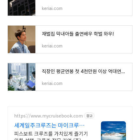
keriai.com
재벌집 막내아들 출연배우 학벌 와우!
keriai.com
직장인 평균연봉 첫 4천만원 이상 억대연봉자도 급증
keriai.com
https://www.mycruisebook.com
광고
세계일주크루즈는 마이크루즈
북 전세계 유일, 한국어 지원
피스보트 크루즈를 가치있게 즐기기