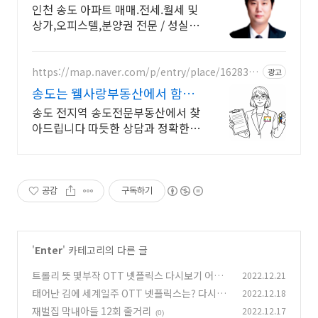
담 O32.834.3300
인천 송도 아파트 매매.전세.월세 및
상가,오피스텔,분양권 전문 / 성실책
임중개 O32.834.3300 송도국제도
시 3공구 송도더샵퍼스트파크 아파
트 전문부동산
https://map.naver.com/p/entry/place/1628308
광고
079
송도는 웰사랑부동산에서 함께
상담 6636 1017
송도 전지역 송도전문부동산에서 찾
아드립니다 따듯한 상담과 정확한
설명으로 좋은 집 찾아드립니다
공감
구독하기
'
Enter
' 카테고리의 다른 글
트롤리 뜻 몇부작 OTT 넷플릭스 다시보기 어디
2022.12.21
서
태어난 김에 세계일주 OTT 넷플릭스는? 다시보
2022.12.18
(0)
기 어디서
재벌집 막내아들 12회 줄거리
2022.12.17
(0)
(0)