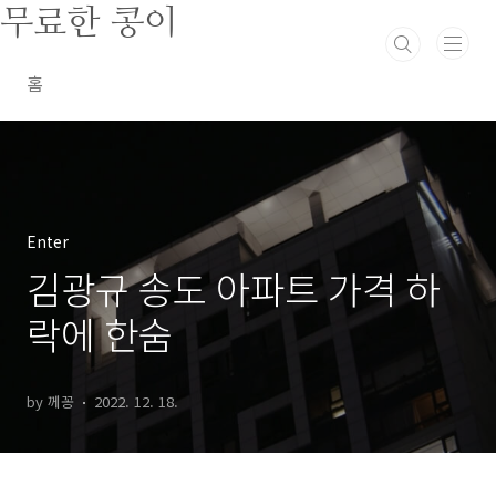
본문 바로가기
무료한 콩이
홈
Enter
김광규 송도 아파트 가격 하
락에 한숨
by 께꽁
2022. 12. 18.