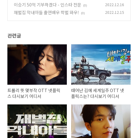
이승기 50억 기부하겠다 - 인스타 전문
2022.12.16
(0)
재벌집 막내아들 출연배우 학벌 와우!
2022.12.15
(0)
관련글
트롤리 뜻 몇부작 OTT 넷플릭
태어난 김에 세계일주 OTT 넷
스 다시보기 어디서
플릭스는? 다시보기 어디서