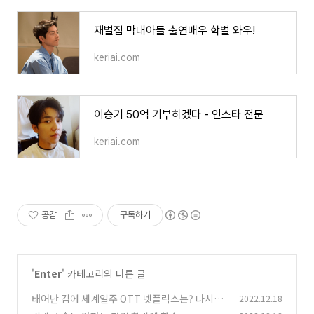
재벌집 막내아들 출연배우 학벌 와우!
keriai.com
이승기 50억 기부하겠다 - 인스타 전문
keriai.com
공감
구독하기
'
Enter
' 카테고리의 다른 글
태어난 김에 세계일주 OTT 넷플릭스는? 다시보
2022.12.18
기 어디서