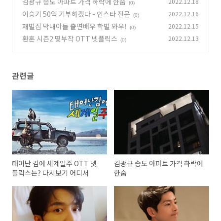
김광규 송도 아파트 가격 하락에 한숨
2022.12.18
(0)
(0)
이승기 50억 기부하겠다 - 인스타 전문
2022.12.16
(0)
재벌집 막내아들 출연배우 학벌 와우!
2022.12.15
(0)
환혼 시즌2 몇부작 OTT 넷플릭스
2022.12.13
(0)
관련글
태어난 김에 세계일주 OTT 넷
김광규 송도 아파트 가격 하락에
플릭스는? 다시보기 어디서
한숨