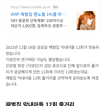
http://www.nnoble.co.kr
광고
VVIP 재벌집 엔노블 1%를 위한
상류층 결정사
SKY 동문회 단독제휴! 100억이상
자산가 1,002명, 업계최초 성혼주의
시행 변호사검증 회원수 공개, 전문
직/엘리트/노블레스 전문, 여성가족
부장관대상 2회수상
2022년 12월 16일 금요일 재벌집 막내아들 12회가 방송되
었습니다.
이성민의 연기력은 이날도 열일했습니다.
진양철 회장 (이성민)의 섬망 증상으로 인해 앞으로의 줄거
리가 궁금해지게 만든 11회에 이어진 12회였는데요.
재벌집 막내아들 12회 줄거리를 간략하게 살펴보도록 하겠
습니다.
재벌집 막내아들 12회 줄거리