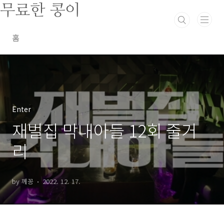
본문 바로가기
무료한 콩이
홈
Enter
재벌집 막내아들 12회 줄거
리
by 께꽁
2022. 12. 17.