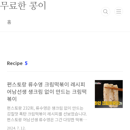
본문 바로가기
무료한 콩이
홈
Recipe
5
편스토랑 류수영 크림떡볶이 레시피
어남선생 생크림 없이 만드는 크림떡
볶이
편스토랑 232회, 류수영은 생크림 없이 만드는
감칠맛 폭탄 크림떡볶이 레시피를 선보였습니다.
편스토랑 어남선생 류수영은 그간 다양한 떡볶이
레시피를 선보였는데, 이번에는 크림떡볶이입니
2024. 7. 12.