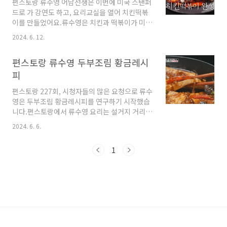
편스토랑 류수영 어남선생은 이번에 미국 스탠퍼
같은 고물가시대에 맛과 가격 두가지 다 잡을 수
드로 가 강연도 하고, 요리교실을 열어 치킨떡볶
있는 반찬인것 같아요. 편스토랑 류수영 두부조
이를 만들었어요.류수영은 치킨과 떡볶이가 미국
림 황금레시피 최대한 자세하게 적었기 때문에,
에서도 먹힌다는 생각에 치킨떡볶이 레시피를 만
절대 실패하는 일 없이 따라하실 수 있을 거예
2024. 6. 12.
들었어요.편스토랑 류수영 치킨떡볶이 레시피 알
요. 비빔국수 재료2~3인분 기준 재료입니다. ✔
아보도록 할게요. 편스토랑 류수영 치킨떡볶
국수 재료● 국수면 (류수영은 중면을 사용했지
편스토랑 류수영 두부조림 황금레시
이 주말에는 떡볶이를 종종 해먹고는 하는데, 치
만, 소면을 사용해도..
킨떡볶이라면 새로우면서도 한끼 식사로도 든든
피
할것 같아서 저도 주말에 해먹어보려고 해요.편
편스토랑 227회, 시청자들의 많은 요청으로 류수
스토랑 류수영 치킨떡볶이 레시피 최대한 자세하
영은 두부조림 황금레시피를 연구하기 시작했습
게 적었기 때문에 잘 따라하실 수 있을 거예요. 치
니다.편스토랑에서 류수영 요리는 설거지 거리도
킨떡볶이 재료✔ 떡볶이 재료● 닭다리 5개 (외
적게 나오고, 만드는 방법도 간편해 저도 종종 류
국에 거주하는데, 해당 국가의 닭다리가 너무 크
2024. 6. 6.
수영 레시피를 이용하곤 한답니다.편스토랑 류수
다면 닭봉을 준비하세요.)● 밀떡 1봉지 (약
영 두부조림 황금레시피 알아보도록 할게요. 편
300g)● 통깨 (없으면 생략 가능) ✔ 양념장 재
1
스토랑 류수영 두부조림 염도계까지 동원하며,
료● 고추장 2스푼● 진간..
각고의 노력끝에 완성된 류수영 두부조림 레시
피.두부조림을 맛본 제작진도 환호성을 질렀어
요.두부조림은 재료도 저렴한 편이라 요즘같은
고물가시대에 맛과 가격 두가지 다 잡을 수 있는
반찬인것 같아요. 편스토랑 류수영 두부조림 황
금레시피 최대한 자세하게 적었기 때문에, 절대
실패하는 일 없이 따라하실 수 있을 거예요. 두부