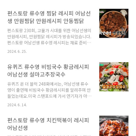
다.편스토랑 류수영 어남선생 크림떡볶이 레시피
알아보도록 할게요. 편스토랑 류수영 크림떡볶
편스토랑 류수영 찜닭 레시피 어남선
이 국물떡볶이, 치킨떡볶이 등 그간 다양한 떡볶
이를 선보인 류수영은 이번에 하얀 크림떡볶이를
생 만원찜닭 만원레시피 안동찜닭
선보였습니다.생크림은 비싸기도 하고 보통 집에
편스토랑 230회, 고물가 시대를 위한 어남선생의
구비를 잘 안 해놓는 편인데요.류수영의 크림떡
만원레시피, 만원찜닭 레시피가 방송되었습니다.
볶이는 생크림 대신 우유를 사용한답니다.그럼
편스토랑 어남선생 류수영 레시피는 재료 준비도
편스토랑 어남선생 크림떡볶이 레시피를 살펴보
어렵지 않고, 맛도 좋으니 꼭 따라해보세요.편스
도록 해요. 크림떡볶이 재료 ● 밀떡 300g● 대
2024. 6. 25.
토랑 류수영 안동찜닭 / 어남선생 만원찜닭 레시
파 2대● 어묵 4장● 다진마늘 0.5 숟가락● 우
피 알아보도록 할게요. 편스토랑 류수영 안동찜
유 400ml● 물 200ml● 버터 40g (크래미 2개
유퀴즈 류수영 비빔국수 황금레시피
닭 만원찜닭 레시피 찜닭은 밖에서 사먹으려면
정도 되는..
비싸서 돈이 좀 아깝다 생각이 들기도 하는 요리
어남선생 설마고추장국수
인데요.편스토랑 류수영의 안동찜닭은 집에서 저
유퀴즈 온 더 블럭 248화에서는, 어남선생 류수
렴하게 만원으로 만들 수 있다고 하니, 귀가 쫑긋
영이 출연해 비빔국수 황금레시피를 알려주며 만
해지더라고요.무려 2년간 연구해왔다는 편스토
들었는데요.미국 스탠포드에 가서 연기자가 아닌
랑 류수영 어남선생 만원찜닭 레시피 알아보도록
셰프로서 K푸드에 대한 강의도 하고 온 기념으로
해요. 편스토랑 류수영 찜닭 레시피 최대한 자세
2024. 6. 14.
유퀴즈에 출연해, 유재석과 조세호를 위해 비빔
하게 적었기 때문에, 실패하는 일 없이 따라하실
국수, 일명 설마고추장국수를 만들어주었어요.유
수 있을 거예요. 안동찜닭 재료✔ 찜닭 기본 재
편스토랑 류수영 치킨떡볶이 레시피
퀴즈 류수영의 비빔국수 황금레시피 알아보도록
료 ● 닭 1마리 ..
해요. 유퀴즈 어남선생 류수영 비빔국수 설마고
어남선생
추장국수 두부조림은 재료도 저렴한 편이라 요즘