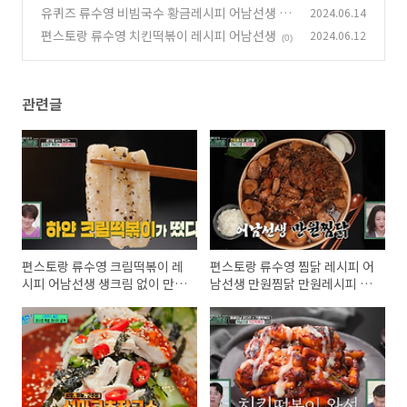
만원레시피 안동찜닭
유퀴즈 류수영 비빔국수 황금레시피 어남선생 설
2024.06.14
(0)
마고추장국수
편스토랑 류수영 치킨떡볶이 레시피 어남선생
2024.06.12
(0)
(0)
관련글
편스토랑 류수영 크림떡볶이 레
편스토랑 류수영 찜닭 레시피 어
시피 어남선생 생크림 없이 만드
남선생 만원찜닭 만원레시피 안
는 크림떡볶이
동찜닭