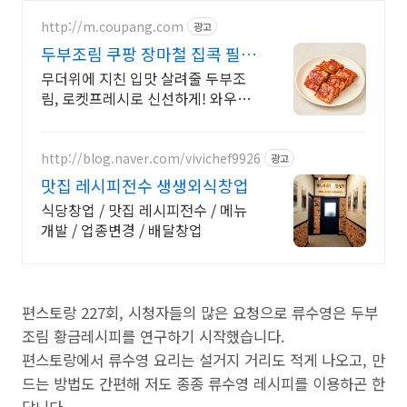
http://m.coupang.com
광고
두부조림 쿠팡 장마철 집콕 필수
반찬
무더위에 지친 입맛 살려줄 두부조
림, 로켓프레시로 신선하게! 와우회
원 무료배송 불 앞에 서기 싫은 여름,
간편하게 데워 든든한 한 끼! 오늘
주문 내일 도착
http://blog.naver.com/vivichef9926
광고
맛집 레시피전수 생생외식창업
식당창업 / 맛집 레시피전수 / 메뉴
개발 / 업종변경 / 배달창업
편스토랑 227회, 시청자들의 많은 요청으로 류수영은 두부
조림 황금레시피를 연구하기 시작했습니다.
편스토랑에서 류수영 요리는 설거지 거리도 적게 나오고, 만
드는 방법도 간편해 저도 종종 류수영 레시피를 이용하곤 한