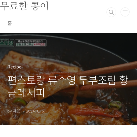
본문 바로가기
무료한 콩이
홈
Recipe
편스토랑 류수영 두부조림 황
금레시피
by 께꽁
2024. 6. 6.