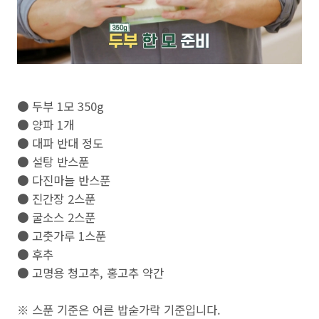
● 두부 1모 350g
● 양파 1개
● 대파 반대 정도
● 설탕 반스푼
● 다진마늘 반스푼
● 진간장 2스푼
● 굴소스 2스푼
● 고춧가루 1스푼
● 후추
● 고명용 청고추, 홍고추 약간
※ 스푼 기준은 어른 밥숟가락 기준입니다.