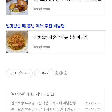
keriai.com
입맛없을 때 혼밥 메뉴 추천 비빔면
입맛없을 때 혼밥 메뉴 추천 비빔면
keriai.com
1
구독하기
'
Recipe
' 카테고리의 다른 글
편스토랑 류수영 크림떡볶이 레시피 어남선생 생
2024.07.12
크림 없이 만드는 크림떡볶이
편스토랑 류수영 찜닭 레시피 어남선생 만원찜닭
2024.06.25
(0)