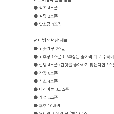
● 식초 4스푼
● 설탕 2스푼
● 맛소금 4꼬집
✔ 비빔 양념장 재료
● 고춧가루 2스푼
● 고추장 1스푼 (고추장은 숟가락 위로 수북이
● 설탕 4스푼 (단맛을 좋아하지 않는다면 3스
● 간장 6스푼
● 식초 4스푼
● 다진마늘 0.5스푼
● 케첩 1스푼
● 후추 10바퀴
● 오이양파 절인 물 (채수) 4스푼