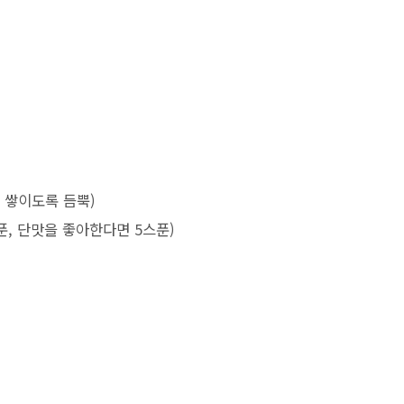
 쌓이도록 듬뿍)
푼, 단맛을 좋아한다면 5스푼)