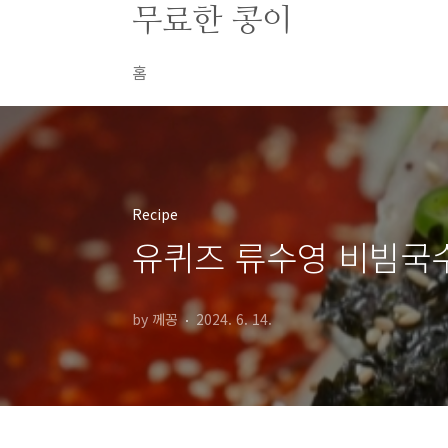
본문 바로가기
무료한 콩이
홈
Recipe
유퀴즈 류수영 비빔국
by 께꽁
2024. 6. 14.