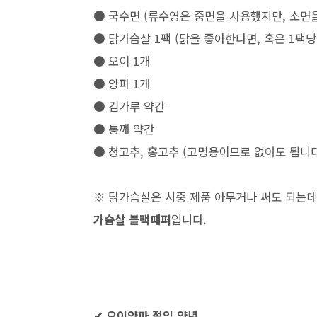
● 국수면 (류수영은 중면을 사용했지만, 소면을
● 닭가슴살 1팩 (닭을 좋아한다면, 혹은 1팩당
● 오이 1개
● 양파 1개
● 김가루 약간
● 통깨 약간
● 청고추, 홍고추 (고명용이므로 없어도 됩니다
※ 닭가슴살은 시중 제품 아무거나 써도 되는
가슴살 블랙페퍼
입니다.
✔ 오이양파 절임 양념