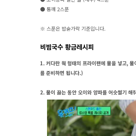
● 통깨 2스푼
※ 스푼은 밥숟가락 기준입니다.
비빔국수 황금레시피
1. 커다란 웍 형태의 프라이팬에 물을 넣고, 
를 준비하면 됩니다.)
2. 물이 끓는 동안 오이와 양파를 어슷썰기 해