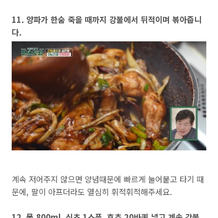
11. 양파가 한숨 죽을 때까지 강불에서 뒤적이며 볶아줍니
다.
계속 저어주지 않으면 양념때문에 빠르게 눌어붙고 타기 때
문에, 팔이 아프더라도 열심히 휘적휘적해주세요.
12. 물 800ml, 식초 1스푼, 후추 20바퀴 넣고 계속 강불