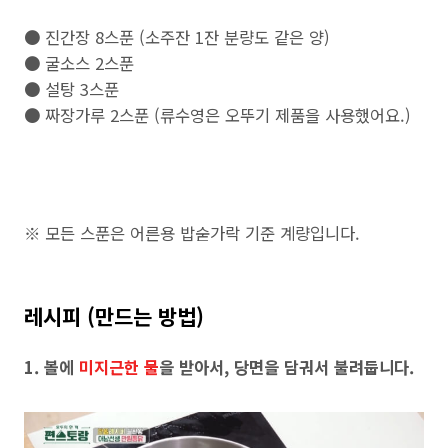
● 진간장 8스푼 (소주잔 1잔 분량도 같은 양)
● 굴소스 2스푼
● 설탕 3스푼
● 짜장가루 2스푼 (류수영은 오뚜기 제품을 사용했어요.)
※ 모든 스푼은 어른용 밥숟가락 기준 계량입니다.
레시피 (만드는 방법)
1. 볼에
미지근한 물
을 받아서, 당면을 담궈서 불려둡니다.