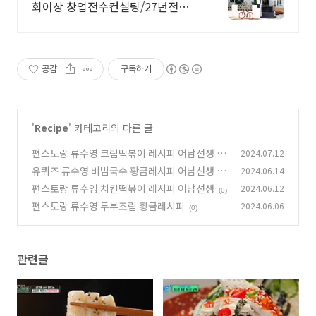
회이상 창업전수컨설팅/27년전문셰
프
공감
구독하기
'
Recipe
' 카테고리의 다른 글
편스토랑 류수영 크림떡볶이 레시피 어남선생 생
2024.07.12
크림 없이 만드는 크림떡볶이
유퀴즈 류수영 비빔국수 황금레시피 어남선생 설
2024.06.14
(0)
마고추장국수
편스토랑 류수영 치킨떡볶이 레시피 어남선생
2024.06.12
(0)
(0)
편스토랑 류수영 두부조림 황금레시피
2024.06.06
(0)
관련글