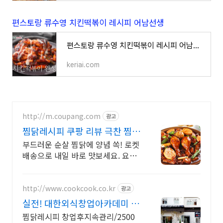
편스토랑 류수영 치킨떡볶이 레시피 어남선생
편스토랑 류수영 치킨떡볶이 레시피 어남선생
keriai.com
http://m.coupang.com
광고
찜닭레시피 쿠팡 리뷰 극찬 찜닭
소스
부드러운 순살 찜닭에 양념 쏙! 로켓
배송으로 내일 바로 맛보세요. 요알
못도 간편 조리! 푸짐한 안동 찜닭으
로 온 가족 칭찬받으세요.
http://www.cookcook.co.kr
광고
실전! 대한외식창업아카데미 창
업전문1:1교육
찜닭레시피 창업후지속관리/2500