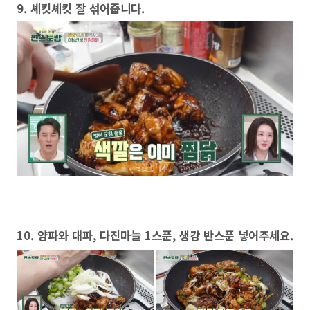
9. 셰킷셰킷 잘 섞어줍니다.
10. 양파와 대파, 다진마늘 1스푼, 생강 반스푼 넣어주세요.