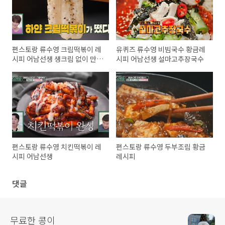
편스토랑 류수영 크림떡볶이 레
유퀴즈 류수영 비빔국수 황금레
시피 어남선생 생크림 없이 만드
시피 어남선생 설마고추장국수
는 크림떡볶이
편스토랑 류수영 치킨떡볶이 레
편스토랑 류수영 두부조림 황금
시피 어남선생
레시피
댓글
무료한 콩이