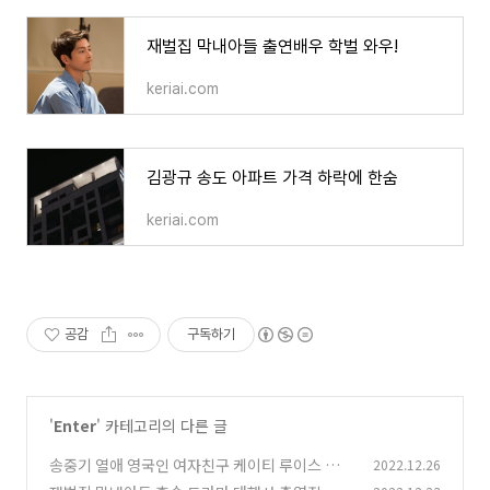
재벌집 막내아들 출연배우 학벌 와우!
keriai.com
김광규 송도 아파트 가격 하락에 한숨
keriai.com
공감
구독하기
'
Enter
' 카테고리의 다른 글
송중기 열애 영국인 여자친구 케이티 루이스 사운
2022.12.26
더스 나이 프로필