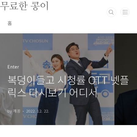
본문 바로가기
무료한 콩이
홈
Enter
복덩이들고 시청률 OTT 넷플
릭스 다시보기 어디서
by 께꽁
2022. 12. 22.