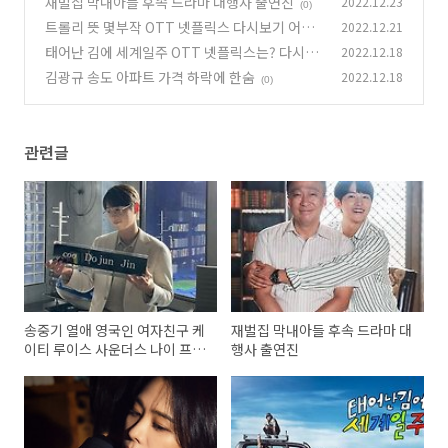
재벌집 막내아들 후속 드라마 대행사 출연진
2022.12.23
(0)
(0)
트롤리 뜻 몇부작 OTT 넷플릭스 다시보기 어디
2022.12.21
서
태어난 김에 세계일주 OTT 넷플릭스는? 다시보
2022.12.18
(0)
기 어디서
김광규 송도 아파트 가격 하락에 한숨
2022.12.18
(0)
(0)
관련글
송중기 열애 영국인 여자친구 케
재벌집 막내아들 후속 드라마 대
이티 루이스 사운더스 나이 프로
행사 출연진
필