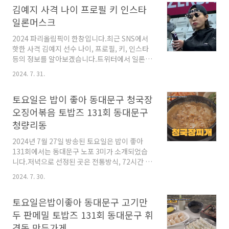
김예지 사격 나이 프로필 키 인스타
의 야경을 감상한 몰타 친구들은 낙지 요리를 먹
으며 한국에서의 첫날을 즐겁게 즐겼어요.먼 길
일론머스크
오느라 고생했으니 편안한 숙소로 돌아가 쉬어야
2024 파리올림픽이 한창입니다.최근 SNS에서
할 시간입니다. 긴 여정에 지쳤을 이들을 위해 깔
핫한 사격 김예지 선수 나이, 프로필, 키, 인스타
끔한 호텔이 준비되어 있었어요.트윈베드에 사이
등의 정보를 알아보겠습니다.트위터에서 일론머
드 베드를 하나 더 놓아둔 형태네요. 장시간 비행
스크가 언급하며 더욱 화제가 된 김예지 선수에
에 첫날부터 서울 여행까지 너무나 피곤했던 아
2024. 7. 31.
대해 알아보도록 해요. 사격 김예지 선수 김예지
드리안은 옷만 갈아입고 바로 수면에 빠져들었습
선수는 충청북도 단양군 출신으로 단양중학교 -
니다.깔끔쟁이 크리스만이 겨우 샤워를 마치고
토요일은 밥이 좋아 동대문구 청국장
충북체육고등학교를 졸업했어요. 사격을 할 때
잠자리에 들었..
굉장히 시크한 모습이 매력적인 선수인데요. 킬
오징어볶음 토밥즈 131회 동대문구
러같아 보이기도 한다는 반응이 많았는데요.앙증
청량리동
맞은 귀여운 코끼리 인형이 킬포입니다. (딸이 준
게 아닐까라는 추측이 많습니다.) 하지만 인터뷰
2024년 7월 27일 방송된 토요일은 밥이 좋아
에서는 위 사진처럼 눈썹을 자유자재로 움직이며
131회에서는 동대문구 노포 3미가 소개되었습
익살스러운 모습을 보여주는 반전 매력이 있는
니다.저녁으로 선정된 곳은 전통방식, 72시간 자
선수랍니다. 김예지 나이 키 결혼 가족김예지는
연 발효 청국장을 사용하는 청국장집이었는데요.
2024. 7. 30.
1992년 9월 4일 생으로, 만 31살입니다.키는
토밥즈 멤버들은 이곳에서 청국장과 제육볶음과
15..
오징어볶음을 먹었습니다.토요일은 밥이 좋아 동
토요일은밥이좋아 동대문구 고기만
대문구 청량리동의 청국장집은 어디인지 정보를
알아보았습니다. 토요일은 밥이 좋아 동대문구
두 판메밀 토밥즈 131회 동대문구 휘
청량리동 청국장집 이곳은 소문난 청국장집으로,
경동 만두가게