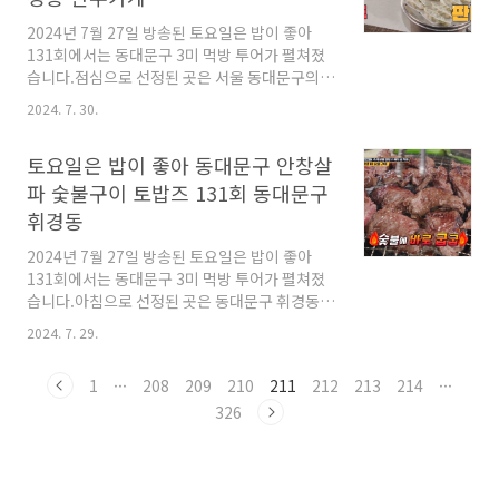
전국 한식파들의 성지라고 하는데요. 이 식당은
구수한 청국장을 만들기 위해 100% 국내산 백태
2024년 7월 27일 방송된 토요일은 밥이 좋아
를 사용해 청국장을 띄우고 있다고 해요. 만드는
131회에서는 동대문구 3미 먹방 투어가 펼쳐졌
방식도 옛날 방식 그대로 지푸라기와 면포를 깐
습니다.점심으로 선정된 곳은 서울 동대문구의
뜨끈한 온돌방에서 콩을 재운다고 하네요. 청국
43년 전통이 깃든 0.5mm 시스루 만두피 고기만
2024. 7. 30.
장 만드는 것도 손이 많이 갈텐데, 밑반찬도 매일
두와 판메밀을 파는 식당이었습니다.토요일은 밥
새로 만들..
이 좋아 동대문구 휘경동의 고기만두 판메밀집은
토요일은 밥이 좋아 동대문구 안창살
어디인지 정보를 알아보았습니다. 토요일은 밥이
좋아 동대문구 휘경동 고기만두 판메밀 토요일은
파 숯불구이 토밥즈 131회 동대문구
밥이 좋아 멤버들은 점심식사로 동대문구 휘경동
휘경동
의 고기만두 맛집을 찾았습니다.이곳에서 43년
간 장사를 했다는데요.하루에 판메밀 400그릇,
2024년 7월 27일 방송된 토요일은 밥이 좋아
만두는 4000개가 팔리고 있다고 합니다. 만두가
131회에서는 동대문구 3미 먹방 투어가 펼쳐졌
게 안에 들어서자 정갈한 만두소가 눈에 띄었습
습니다.아침으로 선정된 곳은 동대문구 휘경동에
니다.또 한쪽에서는 열심히 사장님이 직접 만두
위치한, 즉석 비법 양념에 야자 숯으로 직화구이
2024. 7. 29.
피를 만들고 있었어요.만두피 반죽은 24시간 숙
를 하는 생안창살 파 숯불구이집이었는데요.토요
성을 거친 반..
일은 밥이 좋아 동대문구 안창살 파 숯불구이 고
1
···
208
209
210
211
212
213
214
···
깃집은 어디인지 정보를 알아보았습니다. 토요일
은 밥이 좋아 동대문구 휘경동 생안창살 파 숯불
326
구이 동대문구 노포 맛집을 찾아라.아침으로 찾
아간 이곳은 1998년부터 장사를 시작해, 올해로
무려 27년째 영업중인 곳이었습니다. 토요일은