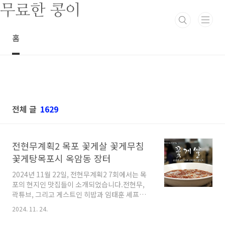
본문 바로가기
무료한 콩이
홈
전체 글
1629
전현무계획2 목포 꽃게살 꽃게무침
꽃게탕목포시 옥암동 장터
2024년 11월 22일, 전현무계획2 7회에서는 목
포의 현지인 맛집들이 소개되었습니다.전현무,
곽튜브, 그리고 게스트인 히밥과 임태훈 셰프는
꽃게살과 꽃게무침, 꽃게탕을 먹으러 목포시 옥
2024. 11. 24.
암동으로 향했습니다.전현무계획2 목포 꽃게살
비빔밥 식당은 어디인지 정보를 알아보았습니