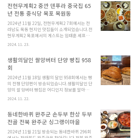
전현무계획2 중깐 덴푸라 중국집 65
다. 전현무계획2 목포시 꽃게살 이번에 전현무가
이들을 이끈 곳은 간편하게 꽃게를 먹을 수 있는
년 전통 중식당 목포 목원동
식당이었습니다.바로 꽃게를 손으로 직접 바르지
2024년 11월 22일, 전현무계획2 7회에서는 전
않아도 먹을 수 있는 꽃게 요리 전문점이었어
라남도 목동 현지인 맛집들이 소개되었습니다.전
요. 꽃게살 비빔밥과 어울리는 각종 반찬들이 나
현무계획2 목포에서의 게스트는 임태훈 셰프와
왔습니다.숙주무침, 콩나물무침, 양배추무침은
먹방 유튜버 히밥이었습니다.전현무계획2 목포
게장 비빔밥에 넣어 먹을 수 있도록 항상 나온다
2024. 11. 23.
65년 전통 중식당 중깐 맛집 중국집은 어디인지
고 하네요. 정말 먹기 편하게 나오네요.속이 꽉
정보를 알아보았습니다. 전현무계획2 목포 중
찬 제철 꽃게를 수작업으로 살만 발라낸 후, 양념
생활의달인 쌀앙버터 단양 빵집 958
깐 목포 현지인 추천을 받아 찾아간 이 중국집은
에 무쳐서 나온..
65년 전통의 중식당이었습니다.이곳은 중깐을
회
주문하면 짜장면과 탕수육이 서비스로 나온다고
2024년 11월 18일 생활의 달인 958회에서는 빵
합니다.이거 완전 가성비 최고인데요? 이곳에서
의 전쟁 단양편이 방송되었습니다.생활의달인 단
생소한 메뉴인 덴푸라라는 메뉴를 볼 수있었는데
양의 쌀 앙버터 빵집은 어디인지 정보를 알아보
요. 보통 덴뿌라 (덴푸라)라고 하면 일본의 튀김
았습니다. 생활의 달인 단양 쌀 앙버터 이번에 찾
을 떠올리게 되는데요.이곳 중식당에서는 양념
2024. 11. 22.
아간 곳은 단양입니다.생활의 달인에서 찾아간
없는 고기 튀김을 가리킨다고 해요.양념이 과하
단양 빵집은 쌀 앙버터로 유명한 빵집이었습니
지 않아 고기의 고소함을 느낄 수 있다고 하네
동네한바퀴 완주군 손두부 한상 두부
다. 큰어머니에게 배운 레시피로 빵을 만들고 있
요. 그냥 먹으면 자..
다는 이곳의 사장님.속이 불편한 분들을 위해 밀
전골 전북 완주군 싱그랭이마을
가루 대신 쌀가루를 이용해 앙버터를 만들고 있
2024년 11월 21일 방송되는 동네한바퀴 296회
었습니다. 그날그날 온도와 습도에 따라 반죽을
에서는 전라북도 완주군을 찾아갑니다.전북 완주