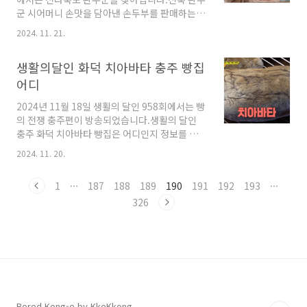
달리 해야 이렇게 맛있는 빵으로 거듭날 수 있다
군 시어머니 손맛을 담아낸 손두부를 판매하는
고 해요. 맛있게 잘 구워진 빵에, 팥소와 버터를
곳을 찾아갑니다.동네한바퀴 296회 완주군 손두
넣어줍니다. 생활의달인 단양 쌀 앙버터는 빵이
2024. 11. 21.
부 한상 식당 정보를 알아보았습니다. 동네한바
탄탄하면서도 촉촉했는데요.빵을 한 번 눌렀다가
퀴 전북 완주군 손두부 한 상 완주군 싱그랭이마
놓아도 빵이 원형을 복구하는 모습을 보여주었어
생활의달인 화덕 치아바타 충주 빵집
을은 콩이 잘 자라는 곳입니다. 산속 마을에서 남
요. 생..
아도는 건 콩뿐인지라 남아도는 콩을 어찌할까
어디
고민하다 홍성태씨는 어머니에게 배운 콩으로 두
2024년 11월 18일 생활의 달인 958회에서는 빵
부를 만들어서 팔아보기로 했습니다. 홍성태씨
의 전쟁 충주편이 방송되었습니다.생활의 달인
는 콩물에 간수를 넣으며, 항상 천천히 만들라던
충주 화덕 치아바타 빵집은 어디인지 정보를 알
어머니의 말씀을 상기한다고 해요.이렇게 정성으
아보았습니다. 생활의 달인 충주 화덕치아바
로 만든 완주군 손두부는 어머니의 손맛을 고스
2024. 11. 20.
타 충주에서 두번째로 찾아간 빵집은 치아바타
란히 물려받은 아내 박정희씨의 음식 솜씨로 손
맛집 빵집이었어요. 이곳 치아바타는 겉은 아주
두부 요리로 거듭나게 된답니다. 그저 작은 마을
1
···
187
188
189
190
191
192
193
···
바삭하고, 빵의 안쪽은 다른 빵집보다 더 쫄깃하
에 불과했던 싱그랭..
고 촉촉하다는데요.이곳의 제빵사 부부는 세계 3
326
대 요리 & 제과 명문 학교에서 공부를 했다고 해
요. 반죽을 한 후, 휴지기 한시간을 거치고 소금
물을 투하해 반죽을 완성하고, 성형을 마친 후, 오
븐이 아닌 화덕에 치아바타 반죽을 넣어줍니다.
화덕에서 빵을 굽는 방법은 호주에서 배웠다는데
요.프랑스에서는 원래 정통적으로 화덕에서 빵을
구웠기 때문이라고 해요. 화덕에서 구워낸 빵은
Bored Kong-e by KkeKkong