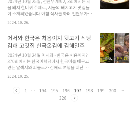
2024년 10월 25일, 전현무계획2, 3회에서는 서
해, 전현무가 작은 고프로만 들고 들어가는 조건
울 돼지 한바퀴 주제로, 서울의 돼지고기 맛집들
으로 협상을 해 촬영을 허락해주셨습니다.사장님
이 소개되었습니다.아침 식사를 하러 전현무가
은 이곳에서 무려 53년간 장사를 해오셨다고 합
나선 곳은 선릉역 인근에 위치한 전현무 단골 순
니다. 식탁을 꽉 채우도록 밑반찬이 세팅되었습
2024. 10. 26.
댓국집이었습니다.전현무계획2 순대국밥 순댓
니다.이곳의 보통 우리가 아는 두루치기와는 달
국집은 어디인지 정보를 알아보았습니다. 전현무
리 두루치기는 국물이 자작자작하게 있었어
어서와 한국은 처음이지 뒷고기 식당
계획2 전현무 단골 순대국집 평소 많이 먹는 전현
요. 김치 때깔부터 아주 맛..
무가 이곳에서만은 곱배기를 안 시키고 보통을
김해 고깃집 한국온김에 김해일주
시킨다고 하는데요.기본도 양이 많기 때문이라고
2024년 10월 24일 어서와~ 한국은 처음이지?
해요. 정갈한 밑반찬들이 먼저 나왔습니다. 순
370회에서는 한국어학당에서 한국어를 배우고
대국 먹을 때 깍두기가 맛있어야 하는데, 깍두기
있는 알렉시와 파올로가 김해로 여행을 떠난 모
색깔부터 벌써 맛깔나보입니다.또 토장이라는 것
습이 방송되었습니다.어서와 한국은 처음이지 한
이 나오는데요.토장은 된장과 간장을 가르지 않
2024. 10. 25.
국 온 김에 김해일주편 두 친구들은 뒷고기집에
고 함께 숙성한 장을 가리킨다고 합니다. 순대국
서 저녁 식사를 해결했는데요.어서와 한국은 처
밥정식에 함께 나온다는 수육과 순대가 먼저 나
1
···
194
195
196
197
198
199
200
···
음이지 김해 뒷고기 고깃집 식당은 어디인지 정
왔습니다.※ 정식..
보를 알아보았습니다. 어서와 한국은 처음이지
326
김해 뒷고기집 천문대를 방문했던 두 친구들은
추천 받은 뒷고기 고깃집으로 향했습니다.실내에
도 자리가 있었지만, 손님들에게 방해가 되지 않
기 위해 야장으로 향했습니다. 와우~ 그런데 야
장이 더 괜찮아서 밖으로 나오길 더 잘했다는 생
각이 들 정도인걸요.운치있고 예쁘네요. 각각 다