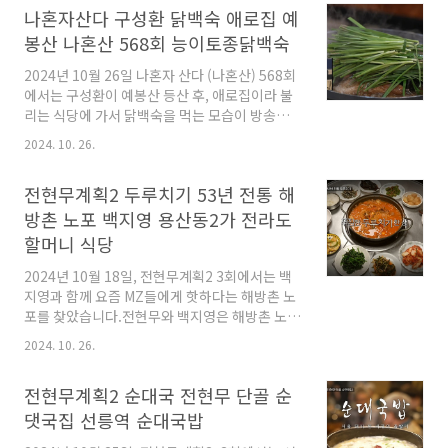
나혼자산다 구성환 닭백숙 애로집 예
종도 낚시터는 어디인지 위치 및 이용료 가격 등
의 정보를 찾아보았습니다. 나혼자산다 기안 낚
봉산 나혼산 568회 능이토종닭백숙
시터 기안은 평소에도 낚시를 즐긴다고 해요.자
2024년 10월 26일 나혼자 산다 (나혼산) 568회
신만의 아지트인 바다 낚시터로 박지현을 데리고
에서는 구성환이 예봉산 등산 후, 애로집이라 불
가 낚시대와 방갈로를 빌렸답니다. 평일에 갔음
리는 식당에 가서 닭백숙을 먹는 모습이 방송되
에도 꽤 많은 사람들이 바다 낚시를 즐기고 있었
었습니다.구성환은 예봉산 등산 후, 닭백숙집에
어요. 낚시하다 지루하면 낮잠도 잘 수 있는 방갈
2024. 10. 26.
서 맛나게 닭백숙과 막걸리를 먹었습니다.나혼산
로도 갖추어진 곳이랍니다. 건너편에 있는 한 분
구성환 닭백숙집 애로집 식당은 어디인지 궁금해
이 엄천난 월척을 낚는 모습이 목격되었습니다.
전현무계획2 두루치기 53년 전통 해
서 정보를 찾아보았습니다. 나혼자산다 구성환
낚시대를..
애로집 닭백숙집 등산하면서 준비해 온 도시락을
방촌 노포 백지영 용산동2가 전라도
먹었다지만 등산 후 맛집 방문은 참을 수 없지
할머니 식당
요. 구성환은 힘든 예봉산 등산 후, 한 식당에 방
문했습니다.나혼자산다 멤버들은 재치있게 이 닭
2024년 10월 18일, 전현무계획2 3회에서는 백
백숙집을 애로집이라 불렀어요. 나혼산 구성환
지영과 함께 요즘 MZ들에게 핫하다는 해방촌 노
닭백숙 능이와 토종닭에서 우러나온 육수로 육수
포를 찾았습니다.전현무와 백지영은 해방촌 노포
는 검은 빛을 띄었습니다.여기에 부추가 듬뿍 올
를 거닐다 자그마한 전라도 할머니 식당을 찾아
2024. 10. 26.
라간 닭백숙은 보는 이들이 모두 군침을 흘리게
돼지두루치기를 먹었어요.전현무계획2 용산동2
했어요. 와~ ..
가 해방촌 노포에 위치한 두루치기 식당은 어디
전현무계획2 순대국 전현무 단골 순
인지 정보를 알아보았습니다. 전현무계획2 53년
전통 두루치기 식당 사장님이 사람들이 앞으로
댓국집 선릉역 순대국밥
너무 많이 오는 것은 부담스럽다며 촬영을 거부