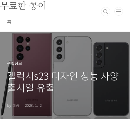
본문 바로가기
무료한 콩이
홈
생활정보
갤럭시s23 디자인 성능 사양
출시일 유출
by 께꽁
2023. 1. 2.