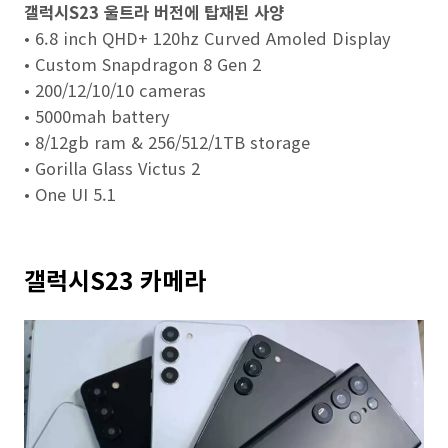
갤럭시S23 울트라 버전에 탑재된 사양
• 6.8 inch QHD+ 120hz Curved Amoled Display
• Custom Snapdragon 8 Gen 2
• 200/12/10/10 cameras
• 5000mah battery
• 8/12gb ram & 256/512/1TB storage
• Gorilla Glass Victus 2
• One UI 5.1
갤럭시S23 카메라