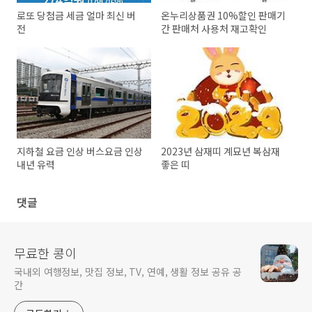
로또 당첨금 세금 얼마 최신 버
온누리상품권 10%할인 판매기
전
간 판매처 사용처 재고확인
지하철 요금 인상 버스요금 인상
2023년 삼재띠 계묘년 복삼재
내년 유력
좋은 띠
댓글
무료한 콩이
국내외 여행정보, 맛집 정보, TV, 연예, 생활 정보 공유 공
간