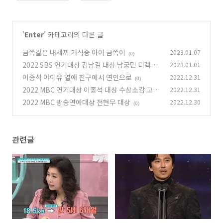
'
Enter
' 카테고리의 다른 글
금쪽같은 내새끼 거식증 아이 금쪽이
2023.01.07
(0)
2022 SBS 연기대상 김남길 대상 남궁민 디렉터
2023.01.01
즈 어워드
이종석 아이유 열애 친구에서 연인으로
2022.12.31
(0)
(0)
2022 MBC 연기대상 이종석 대상 수상소감 고백
2022.12.31
일까?
2022 MBC 방송연예대상 전현무 대상
2022.12.30
(0)
(0)
관련글