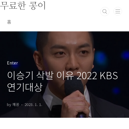
본문 바로가기
무료한 콩이
홈
Enter
이승기 삭발 이유 2022 KBS
연기대상
by 께꽁
2023. 1. 1.