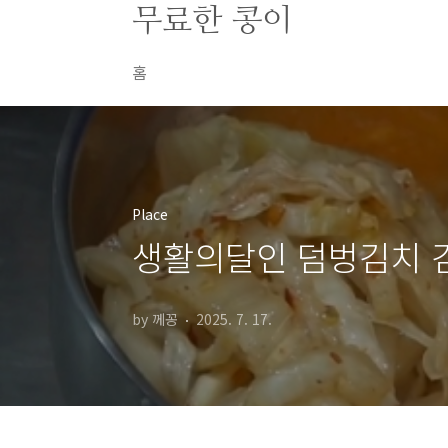
본문 바로가기
무료한 콩이
홈
Place
생활의달인 덤벙김치 
by 께꽁
2025. 7. 17.