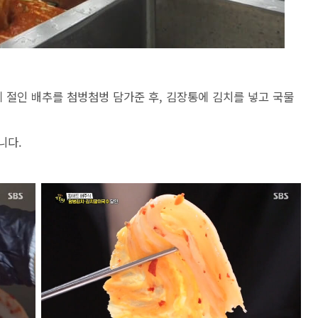
절인 배추를 첨벙첨벙 담가준 후, 김장통에 김치를 넣고 국물
니다.