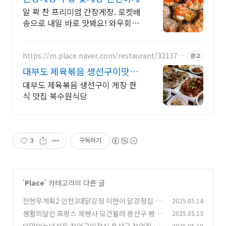
알 꽉 찬 프리미엄 간장게장. 로켓배
송으로 내일 바로 맛봐요! 와우회원
무료배송과 30일 반품. 5% 캐시적
립 혜택까지!
https://m.place.naver.com/restaurant/321374
광고
89/
대부도 제육볶음 생선구이맛집
대부도맛집
대부도 제육볶음 생선구이 게장 한
식 맛집 북수원식당
3
구독하기
'
Place
' 카테고리의 다른 글
전현무계획2 인천3대닭강정 이현이 닭강정집 주
2025.05.14
안동 통닭집
생활의달인 프랑스 제빵사 모건뮐러 용산구 빵집
2025.05.13
(0)
어디
더맛있는녀석들 장어구이정식 용산구 장어집 맛
2025.05.10
(0)