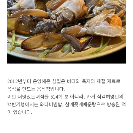
2012년부터 운영해온 섬집은 바다와 육지의 제철 재료로
음식을 만드는 음식점입니다.
이번 더맛있는녀석들 514회 뿐 아니라, 과거 식객허영만의
백반기행에서는 와다비빔밥, 참게꽃게매운탕으로 방송된 적
이 있습니다.