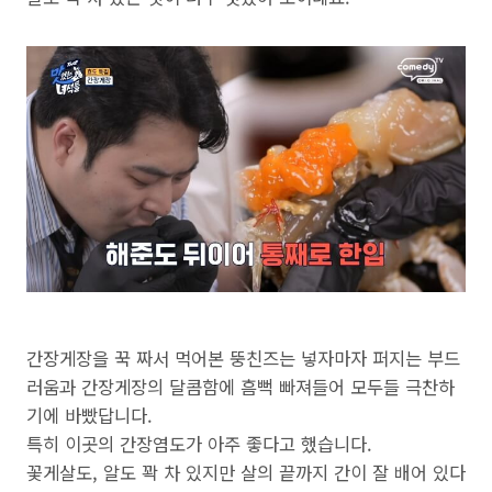
간장게장을 꾹 짜서 먹어본 뚱친즈는 넣자마자 퍼지는 부드
러움과 간장게장의 달콤함에 흠뻑 빠져들어 모두들 극찬하
기에 바빴답니다.
특히 이곳의 간장염도가 아주 좋다고 했습니다.
꽃게살도, 알도 꽉 차 있지만 살의 끝까지 간이 잘 배어 있다