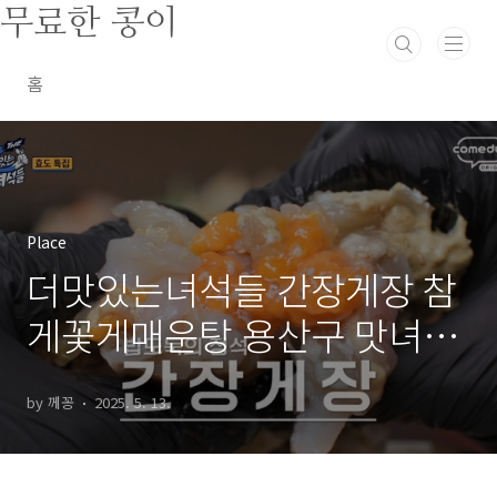
본문 바로가기
무료한 콩이
홈
Place
더맛있는녀석들 간장게장 참
게꽃게매운탕 용산구 맛녀석
514회 효도음식특집
by 께꽁
2025. 5. 13.