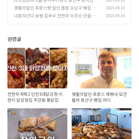
녀석 514회 효도특집
생활의달인 프랑스빵 달인 플랑 강남구 빵집 어디
2025.05.10
(1)
나혼자산다 보쌈 칼국수 전현무 이주승 단골 보쌈
2025.05.10
(0)
집 칼국수집 성수동 어디 나혼산 595회
(0)
관련글
전현무계획2 인천3대닭강정 이
생활의달인 프랑스 제빵사 모건
현이 닭강정집 주안동 통닭집
뮐러 용산구 빵집 어디