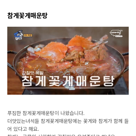
참게꽃게매운탕
푸짐한 참게꽃게매운탕이 나왔습니다.
더맛있는녀석들 참게꽃게매운탕에는 꽃게와 참게가 함께 들
어 있다고 해요.