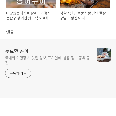
더맛있는녀석들 장어구이정식
생활의달인 프랑스빵 달인 플랑
용산구 장어집 맛녀석 514회 효
강남구 빵집 어디
도특집
댓글
무료한 콩이
국내외 여행정보, 맛집 정보, TV, 연예, 생활 정보 공유 공
간
구독하기