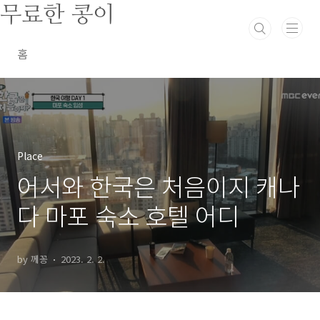
본문 바로가기
무료한 콩이
홈
Place
어서와 한국은 처음이지 캐나
다 마포 숙소 호텔 어디
by 께꽁
2023. 2. 2.