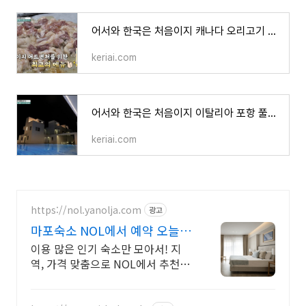
어서와 한국은 처음이지 캐나다 오리고기 김치 4종 제공 어디
keriai.com
어서와 한국은 처음이지 이탈리아 포항 풀빌라 숙소
keriai.com
https://nol.yanolja.com
광고
마포숙소 NOL에서 예약 오늘의
숙박 핫딜!
이용 많은 인기 숙소만 모아서! 지
역, 가격 맞춤으로 NOL에서 추천받
고 예약!