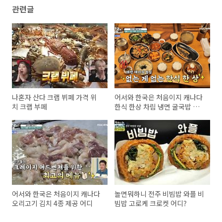
관련글
나혼자 산다 크랩 뷔페 가격 위
어서와 한국은 처음이지 캐나다
치 크랩 부페
한식 한상 차림 냉면 굴국밥 떡
만두국 흑돼지불백
어서와 한국은 처음이지 캐나다
놀면뭐하니 전주 비빔밥 와플 비
오리고기 김치 4종 제공 어디
빔밥 고로케 크로켓 어디?