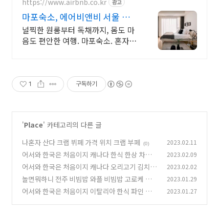
https://www.airbnb.co.kr
광고
마포숙소, 에어비앤비 서울 감성
스테이
널찍한 원룸부터 독채까지, 몸도 마
음도 편안한 여행. 마포숙소. 혼자 여
행, 신나는 파티, 가족과의 편안한 휴
식까지, 에어비앤비에서 만나보세
요.
1
구독하기
'
Place
' 카테고리의 다른 글
나혼자 산다 크랩 뷔페 가격 위치 크랩 부페
2023.02.11
(0)
어서와 한국은 처음이지 캐나다 한식 한상 차림
2023.02.09
냉면 굴국밥 떡만두국 흑돼지불백
어서와 한국은 처음이지 캐나다 오리고기 김치 4
2023.02.02
(0)
종 제공 어디
놀면뭐하니 전주 비빔밥 와플 비빔밥 고로케 크로
2023.01.29
(0)
켓 어디?
어서와 한국은 처음이지 이탈리아 한식 파인 다이
2023.01.27
(0)
닝 퓨전 한식 코스
(0)