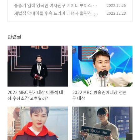
송중기 열애 영국인 여자친구 케이티 루이스 사운
2022.12.26
(0)
더스 나이 프로필
재벌집 막내아들 후속 드라마 대행사 출연진
2022.12.23
(0)
(0)
관련글
2022 MBC 연기대상 이종석 대
2022 MBC 방송연예대상 전현
상 수상소감 고백일까?
무 대상