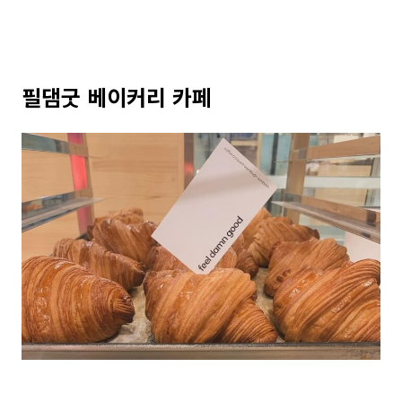
필댐굿 베이커리 카페