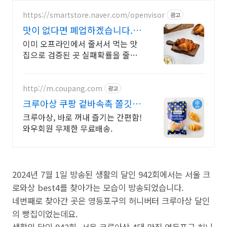
https://smartstore.naver.com/openvisor
광고
맛이 없다면 폐업하겠습니다. 줄
서서 먹는 곳에 납품하는곳
이미 오프라인에서 줄서서 먹는 맛
집으로 검증된 곳 실패확률을 줄이
려면 보세요. 왜 저희 냉동생지는 잘
팔릴까요? 이유를 알려드리겠습니
다.
http://m.coupang.com
광고
크루아상 쿠팡 겉바속촉 쫄깃한
식감
크루아상, 바로 꺼내 즐기는 간편함!
와우회원 무제한 무료배송.
2024년 7월 1일 방송된 생활의 달인 942회에서는 서울 크
로와상 best4를 찾아가는 모습이 방송되었습니다.
네번째로 찾아간 곳은 영등포구의 허니버터 크루아상 달인
의 빵집이었는데요.