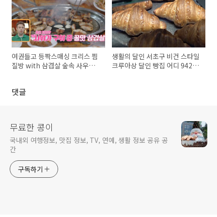
여권들고 등짝스매싱 크리스 찜
생활의 달인 서초구 비건 스타일
질방 with 삼겹살 숲속 사우나
크루아상 달인 빵집 어디 942회
불가마
성주영 달인
댓글
무료한 콩이
국내외 여행정보, 맛집 정보, TV, 연예, 생활 정보 공유 공
간
구독하기