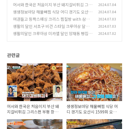
어서와 한국은 처음이지 부산 돼지갈비튀김 그리
2024.07.04
스편 부평 깡통시장
생생정보마당 해물뼈찜 식당 어디 경기도 오산시
2024.07.04
(0)
1599회 오산 맛집
여권들고 등짝스매싱 크리스 찜질방 with 삼겹
2024.07.03
(1)
살 숲속 사우나 불가마
생활의 달인 서초구 비건 스타일 크루아상 달인
2024.07.03
(0)
빵집 어디 942회 성주영 달인
생활의달인 크루아상 미카엘 달인 양재동 빵집 서
2024.07.02
(0)
울 크루아상 best4
(0)
관련글
어서와 한국은 처음이지 부산 돼
생생정보마당 해물뼈찜 식당 어
지갈비튀김 그리스편 부평 깡통
디 경기도 오산시 1599회 오산
시장
맛집