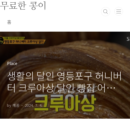
본문 바로가기
무료한 콩이
홈
Place
생활의 달인 영등포구 허니버
터 크루아상 달인 빵집 어디
942회
by 께꽁
2024. 7. 4.