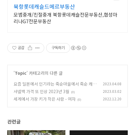
ee
북항롯데캐슬드메르부동산
모범중개/친절중개 북항롯데캐슬전문부동산,협성마
리나G7전문부동산
공감
구독하기
'
Topic
' 카테고리의 다른 글
요즘 일본에서 인기라는 죽순마을에서 죽순 캐기
2023.04.08
체험
샤넬백 가격 또 인상 2023년 3월
2023.03.02
(0)
(0)
세계에서 가장 키가 작은 사람 - 여자
2022.12.20
(0)
관련글