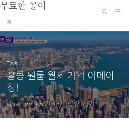
본문 바로가기
무료한 콩이
홈
Topic
홍콩 원룸 월세 가격 어메이
징!
by 께꽁
2023. 4. 25.