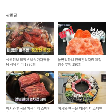
코스
(0)
관련글
생생정보 의정부 바닷가재해물
놀면뭐하니 전국간식자랑 제철
탕 식당 어디 1790회
빙수 부빙 180회
어서와 한국은 처음이지 스페인
어서와 한국은 처음이지 스페인