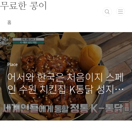
본문 바로가기
무료한 콩이
홈
Place
어서와 한국은 처음이지 스페
인 수원 치킨집 K통닭 성지
먹방 291회
by 께꽁
2023. 4. 16.