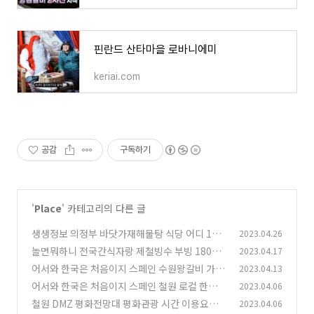
핀란드 산타마을 로바니에미
keriai.com
공감
구독하기
'
Place
' 카테고리의 다른 글
생생정보 의정부 바닷가재해물탕 식당 어디 179
2023.04.26
0회
놀면뭐하니 전국간식자랑 제철빙수 부빙 180회
2023.04.17
(0)
어서와 한국은 처음이지 스페인 수원왕갈비 가보
2023.04.13
(0)
정 291회
어서와 한국은 처음이지 스페인 철원 로컬 한식
2023.04.06
(0)
맛집 전골가게 290회
철원 DMZ 평화전망대 평화관광 시간 이용요금
2023.04.06
(0)