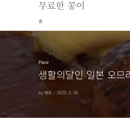
본문 바로가기
무료한 콩이
홈
Place
생활의달인 일본 오므라
by 께꽁
2025. 3. 26.