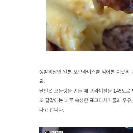
생활의달인 일본 오므라이스를 먹어본 이곳의 
요.
달인은 오믈렛을 만들 때 프라이팬을 145도로
또 달걀에는 하루 숙성한 표고다시마물과 우유,
다고 합니다.