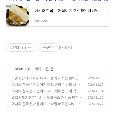
어서와 한국은 처음이지 한식파인다이닝 체코편 미슐랭식당
keriai.com
52
구독하기
'
Enter
' 카테고리의 다른 글
나혼자산다 전현무 뉴무카 캠핑카 차종 모델명 가
2024.12.28
격 나혼산 576회
어서와 한국은 처음이지 레오 란타 핀란드 나이
2024.12.20
(2)
학력 키 직업 국적 인스타 유튜브
어서와 한국은 처음이지 체코 제이컵 나이 직업
2024.11.14
(1)
인스타 다니엘 필립 야쿱
열혈사제2 몇부작 OTT 넷플릭스 재방송 편성표
2024.11.12
(0)
다시보기 어디
어서와 한국은 처음이지 브라질 배우편 나이 인스
2024.09.27
(1)
타 이고르 루안 제이비
(1)