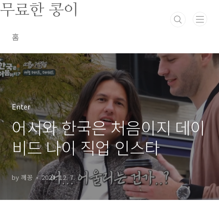
본문 바로가기
무료한 콩이
홈
Enter
어서와 한국은 처음이지 데이
비드 나이 직업 인스타
by 께꽁
2024. 12. 7.