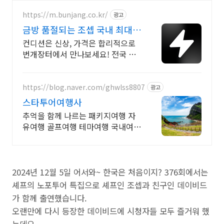
https://m.bunjang.co.kr/
광고
금방 품절되는 조셉 국내 최대
브랜드 중고거래
컨디션은 신상, 가격은 합리적으로
번개장터에서 만나보세요! 전국 각
지에서 올라오는 전국구 최다 상품
매일 10만 개 이상의 신규 상품 업로
드
https://blog.naver.com/ghwlss8807
광고
스타투어여행사
추억을 함께 나르는 패키지여행 자
유여행 골프여행 테마여행 국내여행
해외여행 전문 상담문의 항시 대기
2024년 12월 5일 어서와~ 한국은 처음이지? 376회에서는
셰프의 노포투어 특집으로 셰프인 조셉과 친구인 데이비드
가 함께 출연했습니다.
오랜만에 다시 등장한 데이비드에 시청자들 모두 즐거워 했