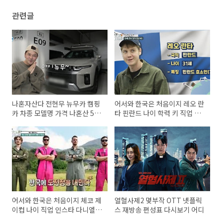
관련글
나혼자산다 전현무 뉴무카 캠핑
어서와 한국은 처음이지 레오 란
카 차종 모델명 가격 나혼산 576
타 핀란드 나이 학력 키 직업 국
회
적 인스타 유튜브
어서와 한국은 처음이지 체코 제
열혈사제2 몇부작 OTT 넷플릭
이컵 나이 직업 인스타 다니엘
스 재방송 편성표 다시보기 어디
필립 야쿱