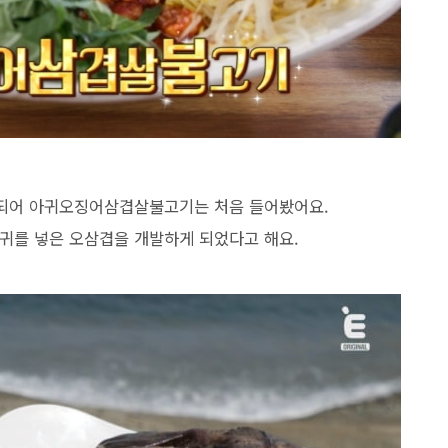
되어 아귀오징어삼겹살불고기는 처음 들어봤어요.
귀를 넣은 오삼겹을 개발하게 되었다고 해요.