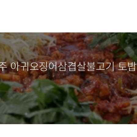
경주 아귀오징어삼겹살불고기 토밥