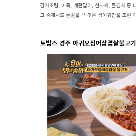
감자조림, 어묵, 계란말이, 천사채, 물김치 등
그 중에서도 눈길을 끈 것은 생아귀간을 조린
토밥즈 경주 아귀오징어삼겹살불고기