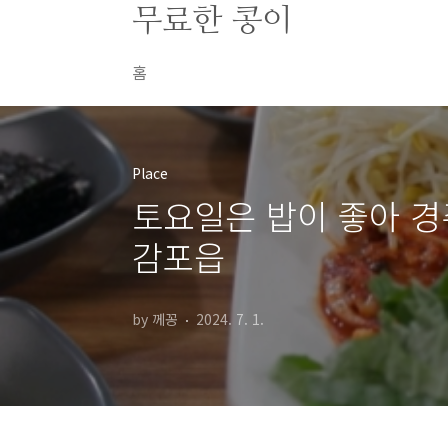
본문 바로가기
무료한 콩이
홈
Place
토요일은 밥이 좋아 
감포읍
by 께꽁
2024. 7. 1.